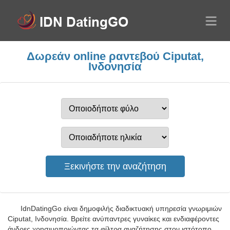
Δωρεάν online ραντεβού Ciputat,
Ινδονησία
IdnDatingGo είναι δημοφιλής διαδικτυακή υπηρεσία γνωριμιών
Ciputat, Ινδονησία. Βρείτε ανύπαντρες γυναίκες και ενδιαφέροντες
άνδρες χρησιμοποιώντας τα φίλτρα αναζήτησης στον ιστότοπο.