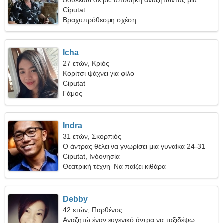
Δουλεύω σε μια αποθήκη αναζητώντας μια
ονειροπόλα γυναίκα
Ciputat
Βραχυπρόθεσμη σχέση
Icha
27 ετών, Κριός
Κορίτσι ψάχνει για φίλο
Ciputat
Γάμος
Indra
31 ετών, Σκορπιός
Ο άντρας θέλει να γνωρίσει μια γυναίκα 24-31
Ciputat, Ινδονησία
Θεατρική τέχνη, Να παίζει κιθάρα
Debby
42 ετών, Παρθένος
Αναζητώ έναν ευγενικό άντρα να ταξιδέψω