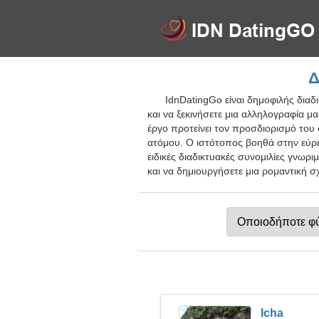
Δ
IdnDatingGo είναι δημοφιλής δια
και να ξεκινήσετε μια αλληλογραφία μ
έργο προτείνει τον προσδιορισμό του
ατόμου. Ο ιστότοπος βοηθά στην εύρεσ
ειδικές διαδικτυακές συνομιλίες γνωρι
και να δημιουργήσετε μια ρομαντική σ
Icha