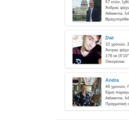
57 ετών, Ιχθ
Άνδρας ψάχνε
Adiwerna, Ιν
Βραχυπρόθε
Dwi
22 χρονών, 
Άντρας ψάχνε
176 εκ (5'10"
Οικογένεια
Andra
46 χρονών, 
Είμαι παραγ
γυναίκα
Adiwerna, Ιν
Πραγματική 