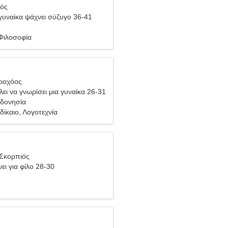
ιός
υναίκα ψάχνει σύζυγο 36-41
 Φιλοσοφία
δροχόος
ει να γνωρίσει μια γυναίκα 26-31
νδονησία
 δίκαιο, Λογοτεχνία
 Σκορπιός
ει για φίλο 28-30