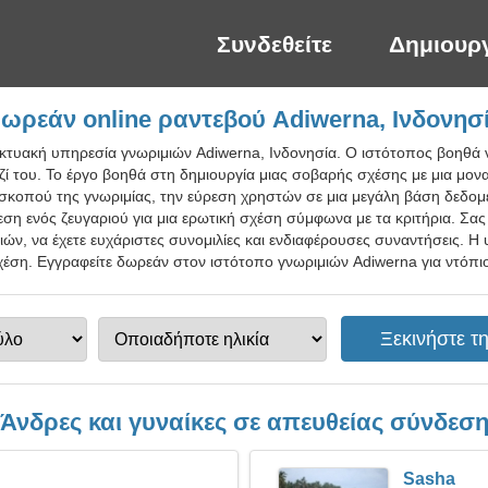
Συνδεθείτε
Δημιουρ
ωρεάν online ραντεβού Adiwerna, Ινδονησ
δικτυακή υπηρεσία γνωριμιών Adiwerna, Ινδονησία. Ο ιστότοπος βοηθά 
αζί του. Το έργο βοηθά στη δημιουργία μιας σοβαρής σχέσης με μια μο
 σκοπού της γνωριμίας, την εύρεση χρηστών σε μια μεγάλη βάση δεδομ
η ενός ζευγαριού για μια ερωτική σχέση σύμφωνα με τα κριτήρια. Σας 
μιών, να έχετε ευχάριστες συνομιλίες και ενδιαφέρουσες συναντήσεις. Η
χέση. Εγγραφείτε δωρεάν στον ιστότοπο γνωριμιών Adiwerna για ντόπιο
Άνδρες και γυναίκες σε απευθείας σύνδεσ
Sasha