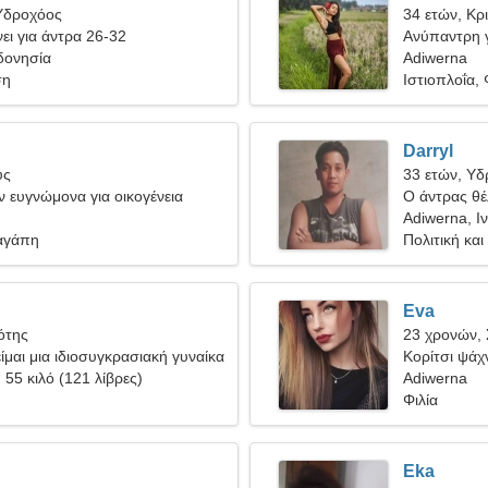
Υδροχόος
34 ετών, Κρ
ει για άντρα 26-32
Ανύπαντρη γ
δονησία
Adiwerna
ση
Ιστιοπλοΐα,
Darryl
ύς
33 ετών, Υ
 ευγνώμονα για οικογένεια
Ο άντρας θέλ
Adiwerna, Ι
αγάπη
Πολιτική και
Eva
ότης
23 χρονών,
είμαι μια ιδιοσυγκρασιακή γυναίκα
Κορίτσι ψάχν
, 55 κιλό (121 λίβρες)
Adiwerna
Φιλία
Eka