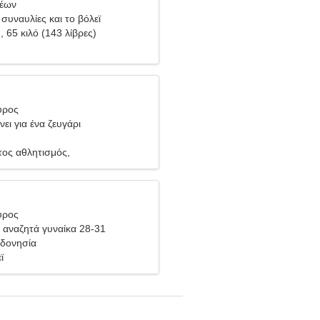
Λέων
συναυλίες και το βόλεϊ
), 65 κιλό (143 λίβρες)
ύρος
ει για ένα ζευγάρι
ος αθλητισμός,
ικότητα
ύρος
αναζητά γυναίκα 28-31
νδονησία
ϊ