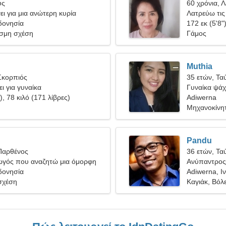
ύς
60 χρόνια, 
ι για μια ανώτερη κυρία
Λατρεύω τις 
δονησία
172 εκ (5'8"
σμη σχέση
Γάμος
Muthia
Σκορπιός
35 ετών, Τα
ι για γυναίκα
Γυναίκα ψάχν
), 78 κιλό (171 λίβρες)
Adiwerna
Μηχανοκίνητ
Επιχειρηματ
Pandu
Παρθένος
36 ετών, Τα
ωγός που αναζητώ μια όμορφη
Ανύπαντρος 
δονησία
Adiwerna, Ι
σχέση
Καγιάκ, Βόλε