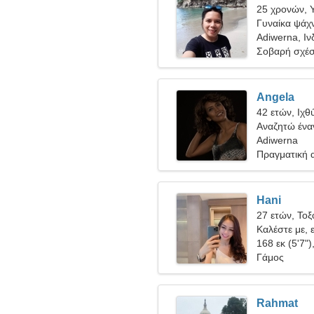
25 χρονών, 
Γυναίκα ψάχν
Adiwerna, Ιν
Σοβαρή σχέ
Angela
42 ετών, Ιχθ
Αναζητώ έναν
Adiwerna
Πραγματική 
Hani
27 ετών, Τοξ
Καλέστε με, 
168 εκ (5'7")
Γάμος
Rahmat