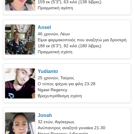
159 εκ (5'3"), 63 κιλό (138 λίβρες)
Πραγματική αγάπη
Ansel
46 χρονών, Λέων
Είμαι φαρμακοποιός που αναζητώ μια δροσερή
γυναίκα
188 εκ (6'3"), 82 κιλό (180 λίβρες)
Πραγματική σχέση
Yudianto
25 χρονών, Ταύρος
Ο τύπος ψάχνει για φίλη 23-28
Ngawi Regency
Βραχυπρόθεσμη σχέση
Jonah
32 ετών, Αιγόκερως
Ανύπαντρος αναζητά γυναίκα 21-30
Ngawi Regency, Ινδονησία