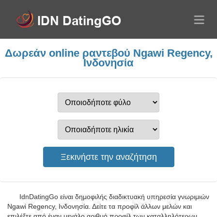
Δωρεάν online ραντεβού Ngawi Regency,
Ινδονησία
IdnDatingGo είναι δημοφιλής διαδικτυακή υπηρεσία γνωριμιών
Ngawi Regency, Ινδονησία. Δείτε τα προφίλ άλλων μελών και
επιλέξτε από έναν μεγάλο αριθμό προφίλ των καταλληλότερων