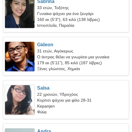
Sabrina
33 ετών, Τοξότης
Γυναίκα ψάχνει για ένα ζευγάρι
160 εκ (5'3"), 63 κιλό (138 λίβρες)
Ιστιοπλοΐα, Παραλία
Gideon
31 ετών, Αιγόκερως
Ο άντρας θέλει να γνωρίσει μια γυναίκα
179 εκ (5'11"), 85 κιλό (187 λίβρες)
Ξένες γλώσσες, Χημεία
Salsa
22 χρονών, Υδροχόος
Κορίτσι ψάχνει για φίλο 28-31
Kepanjen
Φιλία
Andra