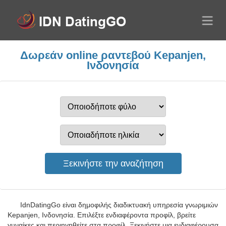
Δωρεάν online ραντεβού Kepanjen,
Ινδονησία
IdnDatingGo είναι δημοφιλής διαδικτυακή υπηρεσία γνωριμιών
Kepanjen, Ινδονησία. Επιλέξτε ενδιαφέροντα προφίλ, βρείτε
γυναίκες και περιηγηθείτε στα προφίλ. Ξεκινήστε μια ενδιαφέρουσα