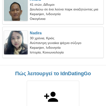
41 ετών, Δίδυμοι
Δουλεύω σε ένα λούνα παρκ αναζητώντας μια
εξαιρετική γυναίκα
Kepanjen, Ινδονησία
Οικογένεια
Nadira
30 χρόνια, Κριός
Ανύπαντρη γυναίκα ψάχνει σύζυγο
Kepanjen, Ινδονησία
Ιστορία, Κοινωνιολογία
Πώς λειτουργεί το IdnDatingGo