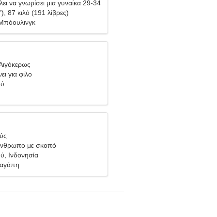
ει να γνωρίσει μια γυναίκα 29-34
"), 87 κιλό (191 λίβρες)
Μπόουλινγκ
Αιγόκερως
ει για φίλο
ού
θύς
άνθρωπο με σκοπό
ύ, Ινδονησία
 αγάπη