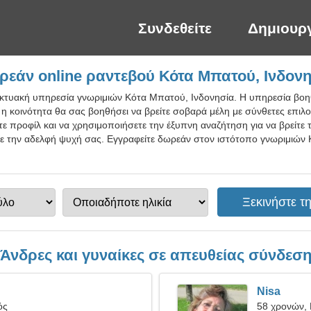
Συνδεθείτε
Δημιουρ
εάν online ραντεβού Κότα Μπατού, Ινδον
ικτυακή υπηρεσία γνωριμιών Κότα Μπατού, Ινδονησία. Η υπηρεσία βοηθ
 η κοινότητα θα σας βοηθήσει να βρείτε σοβαρά μέλη με σύνθετες επιλ
ε προφίλ και να χρησιμοποιήσετε την έξυπνη αναζήτηση για να βρείτε 
ετε την αδελφή ψυχή σας. Εγγραφείτε δωρεάν στον ιστότοπο γνωριμιών 
Άνδρες και γυναίκες σε απευθείας σύνδεσ
Nisa
ός
58 χρονών, 