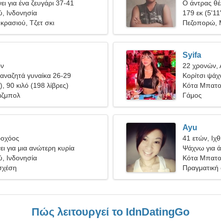
ει για ένα ζευγάρι 37-41
Ο άντρας θέλ
, Ινδονησία
179 εκ (5'11
κρασιού, Τζετ σκι
Πεζοπορώ, 
Syifa
ων
22 χρονών, 
αναζητά γυναίκα 26-29
Κορίτσι ψάχν
), 90 κιλό (198 λίβρες)
Κότα Μπατ
ιζμπολ
Γάμος
Ayu
ροχόος
41 ετών, Ιχ
ι για μια ανώτερη κυρία
Ψάχνω για 
, Ινδονησία
Κότα Μπατο
σχέση
Πραγματική
Πώς λειτουργεί το IdnDatingGo