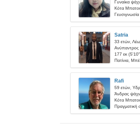
Γυναίκα ψάχν
Κότα Μπατού
Γευσιγνωσία 
Satria
33 ετών, Λέ
Ανύπαντρος 
177 εκ (5'10"
Πατίνια, Μπέ
Rafi
59 ετών, Υδ
Άνδρας ψάχνε
Κότα Μπατού
Πραγματική 