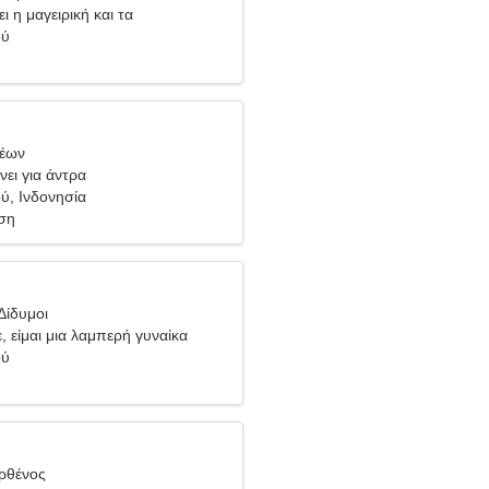
ι η μαγειρική και τα
δια
ού
Λέων
νει για άντρα
ύ, Ινδονησία
ση
Δίδυμοι
, είμαι μια λαμπερή γυναίκα
ού
ρθένος