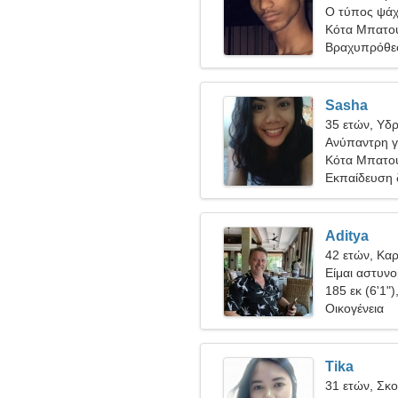
Ο τύπος ψάχν
Κότα Μπατού
Βραχυπρόθε
Sasha
35 ετών, Υδ
Ανύπαντρη γ
Κότα Μπατο
Εκπαίδευση δ
Aditya
42 ετών, Καρ
Είμαι αστυνο
γυναίκα
185 εκ (6'1")
Οικογένεια
Tika
31 ετών, Σκ