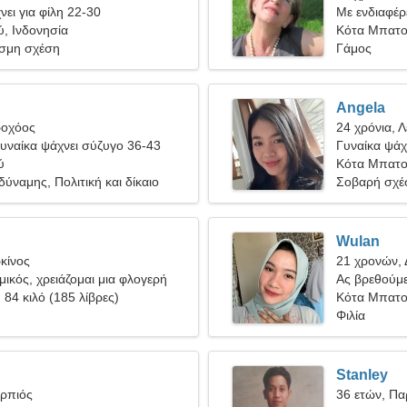
ει για φίλη 22-30
Με ενδιαφέρε
, Ινδονησία
βιντεοπαιχνί
Κότα Μπατ
σμη σχέση
Γάμος
Angela
ροχόος
24 χρόνια, 
υναίκα ψάχνει σύζυγο 36-43
Γυναίκα ψάχ
ύ
Κότα Μπατο
ύναμης, Πολιτική και δίκαιο
Σοβαρή σχέ
Wulan
κίνος
21 χρονών, 
μικός, χρειάζομαι μια φλογερή
Ας βρεθούμε
, 84 κιλό (185 λίβρες)
Κότα Μπατ
Φιλία
Stanley
ορπιός
36 ετών, Πα