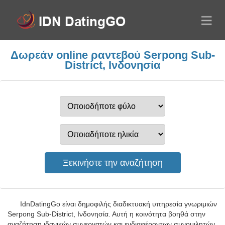
Δωρεάν online ραντεβού Serpong Sub-
District, Ινδονησία
IdnDatingGo είναι δημοφιλής διαδικτυακή υπηρεσία γνωριμιών
Serpong Sub-District, Ινδονησία. Αυτή η κοινότητα βοηθά στην
αναζήτηση ιδανικών συνεργατών και ενδιαφέροντων συνομιλητών.