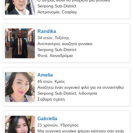
Ο άντρας θέλει να γνωρίσει μια γυναίκα
Serpong Sub-District
Αστρονομία, Cosplay
Randika
34 ετών, Τοξότης
Ανύπαντρος αναζητά γυναίκα
Serpong Sub-District
Φυτά, Χιονοδρόμια
Amelia
45 ετών, Κριός
Αναζητώ έναν ευγενικό φίλο για να συναντηθώ
Serpong Sub-District, Ινδονησία
Σοβαρή σχέση
Gabriella
21 χρονών, Υδροχόος
Μια ευγενική γυναίκα ψάχνει κάποιον σαν εσάς