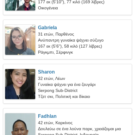
177 εκ (5'10"), 77 κιλό (169 λίβρες)
Οικογένεια
Gabriela
31 ετών, Παρθένος
Ανύπαντρη γυναίκα ψάχνει σύζυγο
167 εκ (5'6"), 58 κιλό (127 λίβρες)
Ράγκμπι, Σέρφινγκ
Sharon
32 ετών, Λέων
Γυναίκα ψάχνει για ένα ζευγάρι
Serpong Sub-District
Τζετ σκι, Πολιτική και δίκαιο
Fadhlan
42 ετών, Καρκίνος
Δουλεύω σε ένα λούνα παρκ, χρειάζομαι μια
ωραία γυναίκα
Serpong Sub-District, Ινδονησία