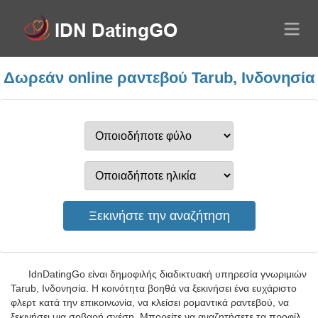
Δωρεάν online ραντεβού Tarub, Ινδονησία
IdnDatingGo είναι δημοφιλής διαδικτυακή υπηρεσία γνωριμιών
Tarub, Ινδονησία. Η κοινότητα βοηθά να ξεκινήσει ένα ευχάριστο
φλερτ κατά την επικοινωνία, να κλείσει ρομαντικά ραντεβού, να
ξεκινήσει μια σοβαρή σχέση. Μπορείτε να αναζητήσετε τα προφίλ