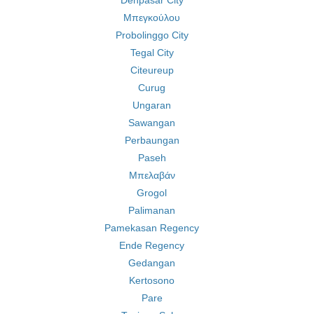
Denpasar City
Μπεγκούλου
Probolinggo City
Tegal City
Citeureup
Curug
Ungaran
Sawangan
Perbaungan
Paseh
Μπελαβάν
Grogol
Palimanan
Pamekasan Regency
Ende Regency
Gedangan
Kertosono
Pare