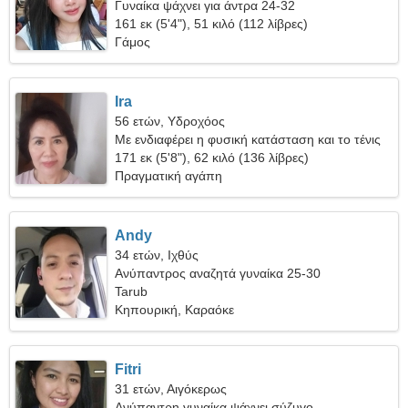
Γυναίκα ψάχνει για άντρα 24-32
161 εκ (5'4"), 51 κιλό (112 λίβρες)
Γάμος
Ira
56 ετών, Υδροχόος
Με ενδιαφέρει η φυσική κατάσταση και το τένις
171 εκ (5'8"), 62 κιλό (136 λίβρες)
Πραγματική αγάπη
Andy
34 ετών, Ιχθύς
Ανύπαντρος αναζητά γυναίκα 25-30
Tarub
Κηπουρική, Καραόκε
Fitri
31 ετών, Αιγόκερως
Ανύπαντρη γυναίκα ψάχνει σύζυγο