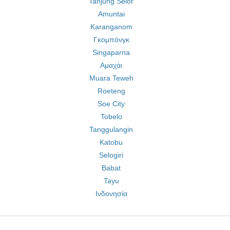
Tanjung Selor
Amuntai
Karanganom
Γκομπόνγκ
Singaparna
Αμαχάι
Muara Teweh
Roeteng
Soe City
Tobelo
Tanggulangin
Katobu
Selogiri
Babat
Tayu
Ινδονησία