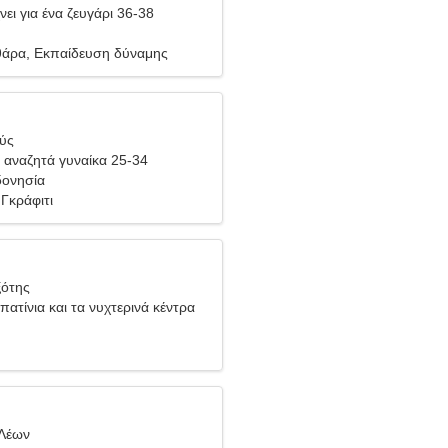
ει για ένα ζευγάρι 36-38
ιθάρα, Εκπαίδευση δύναμης
θύς
αναζητά γυναίκα 25-34
δονησία
 Γκράφιτι
ξότης
ατίνια και τα νυχτερινά κέντρα
 Λέων