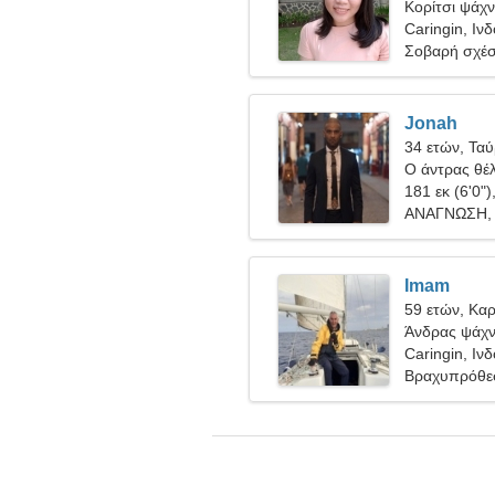
Κορίτσι ψάχνε
Caringin, Ιν
Σοβαρή σχέ
Jonah
34 ετών, Τα
Ο άντρας θέλ
181 εκ (6'0")
ΑΝΑΓΝΩΣΗ, Ε
Imam
59 ετών, Καρ
Άνδρας ψάχνε
Caringin, Ιν
Βραχυπρόθε