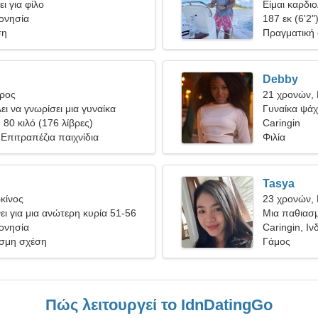
ι για φίλο
Είμαι καρδιο
δονησία
γυναίκα
187 εκ (6'2"
ση
Πραγματική
Debby
ύρος
21 χρονών,
ει να γνωρίσει μια γυναίκα
Γυναίκα ψάχ
, 80 κιλό (176 λίβρες)
Caringin
πιτραπέζια παιχνίδια
Φιλία
Tasya
κίνος
23 χρονών, 
ι για μια ανώτερη κυρία 51-56
Μια παθιασμ
δονησία
αγάπη
Caringin, Ιν
σμη σχέση
Γάμος
Πώς λειτουργεί το IdnDatingGo