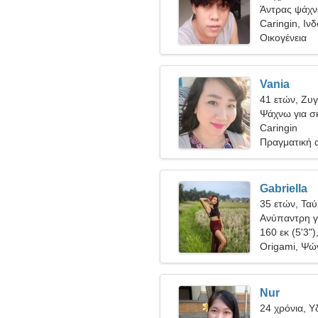
Άντρας ψάχνε
Caringin, Ιν
Οικογένεια
Vania
41 ετών, Ζυ
Ψάχνω για σκ
Caringin
Πραγματική 
Gabriella
35 ετών, Τα
Ανύπαντρη γ
160 εκ (5'3")
Origami, Ψώ
Nur
24 χρόνια, 