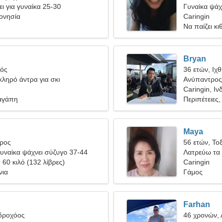
ι για γυναίκα 25-30
Γυναίκα ψάχν
δονησία
Caringin
Να παίζει κ
Bryan
γός
36 ετών, Ιχ
ληρό άντρα για σκι
Ανύπαντρος 
Caringin, Ιν
αγάπη
Περιπέτειες,
Maya
ύρος
56 ετών, Το
υναίκα ψάχνει σύζυγο 37-44
Λατρεύω τα π
, 60 κιλό (132 λίβρες)
Caringin
νια
Γάμος
Farhan
Υδροχόος
46 χρονών,