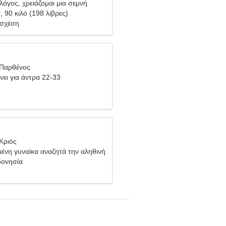
λόγος, χρειάζομαι μια σεμνή
), 90 κιλό (198 λίβρες)
 σχέση
 Παρθένος
νει για άντρα 22-33
Κριός
ένη γυναίκα αναζητά την αληθινή
δονησία