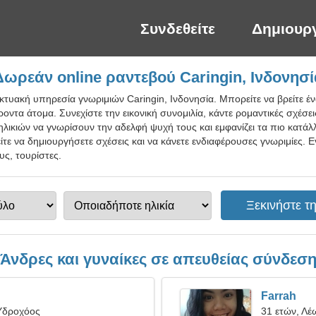
Συνδεθείτε
Δημιουρ
Δωρεάν online ραντεβού Caringin, Ινδονησί
ικτυακή υπηρεσία γνωριμιών Caringin, Ινδονησία. Μπορείτε να βρείτε 
οντα άτομα. Συνεχίστε την εικονική συνομιλία, κάντε ρομαντικές σχέσει
ηλικιών να γνωρίσουν την αδελφή ψυχή τους και εμφανίζει τα πιο κατάλ
τε να δημιουργήσετε σχέσεις και να κάνετε ενδιαφέρουσες γνωριμίες. 
υς, τουρίστες.
Άνδρες και γυναίκες σε απευθείας σύνδεσ
Farrah
Υδροχόος
31 ετών, Λέ