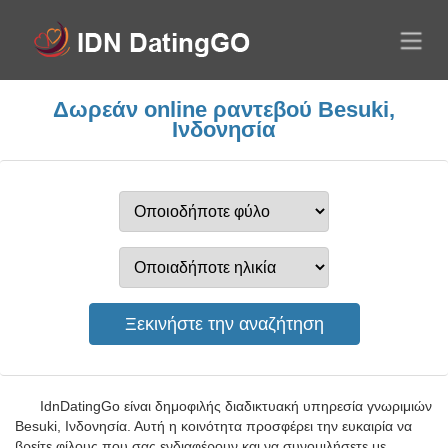
Δωρεάν online ραντεβού Besuki,
Ινδονησία
IdnDatingGo είναι δημοφιλής διαδικτυακή υπηρεσία γνωριμιών
Besuki, Ινδονησία. Αυτή η κοινότητα προσφέρει την ευκαιρία να
βρείτε φίλους που σας ενδιαφέρουν και να συνομιλήσετε με