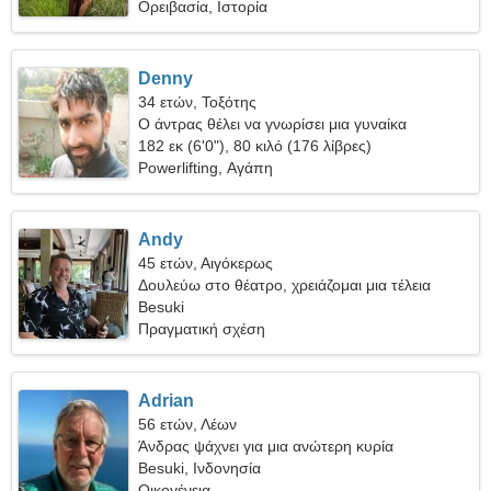
Ορειβασία, Ιστορία
Denny
34 ετών, Τοξότης
Ο άντρας θέλει να γνωρίσει μια γυναίκα
182 εκ (6'0"), 80 κιλό (176 λίβρες)
Powerlifting, Αγάπη
Andy
45 ετών, Αιγόκερως
Δουλεύω στο θέατρο, χρειάζομαι μια τέλεια
γυναίκα
Besuki
Πραγματική σχέση
Adrian
56 ετών, Λέων
Άνδρας ψάχνει για μια ανώτερη κυρία
Besuki, Ινδονησία
Οικογένεια