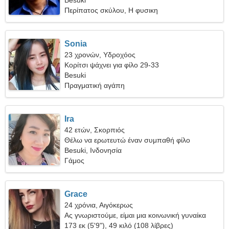
Besuki
Περίπατος σκύλου, Η φυσικη
Sonia
23 χρονών, Υδροχόος
Κορίτσι ψάχνει για φίλο 29-33
Besuki
Πραγματική αγάπη
Ira
42 ετών, Σκορπιός
Θέλω να ερωτευτώ έναν συμπαθή φίλο
Besuki, Ινδονησία
Γάμος
Grace
24 χρόνια, Αιγόκερως
Ας γνωριστούμε, είμαι μια κοινωνική γυναίκα
173 εκ (5'9"), 49 κιλό (108 λίβρες)