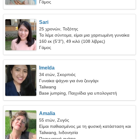
Γάμος
Sari
25 χρονών, Τοξότης
Τα λέμε σύντομα, είμαι μια χαριτωμένη γυναίκα
160 εκ (5'3"), 49 κιλό (108 λίβρες)
Γάμος
Imelda
34 ετών, Σκορπιός
Γυναίκα ψάχνει για ένα ζευγάρι
Taliwang
Base jumping, Παιχνίδια για υπολογιστή
Amalia
55 ετών, Ζυγός
Είμαι παθιασμένος με τη φυσική κατάσταση και
τις συναντήσεις
Taliwang, Ινδονησία
Πραγματική αγάπη