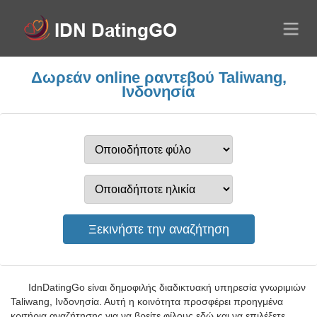
Δωρεάν online ραντεβού Taliwang,
Ινδονησία
IdnDatingGo είναι δημοφιλής διαδικτυακή υπηρεσία γνωριμιών
Taliwang, Ινδονησία. Αυτή η κοινότητα προσφέρει προηγμένα
κριτήρια αναζήτησης για να βρείτε φίλους εδώ και να επιλέξετε