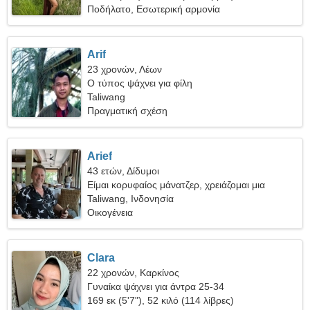
Ποδήλατο, Εσωτερική αρμονία
Arif
23 χρονών, Λέων
Ο τύπος ψάχνει για φίλη
Taliwang
Πραγματική σχέση
Arief
43 ετών, Δίδυμοι
Είμαι κορυφαίος μάνατζερ, χρειάζομαι μια
πνευματώδη γυναίκα
Taliwang, Ινδονησία
Οικογένεια
Clara
22 χρονών, Καρκίνος
Γυναίκα ψάχνει για άντρα 25-34
169 εκ (5'7"), 52 κιλό (114 λίβρες)