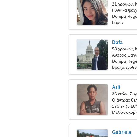
21 χρονών, 
Γυναίκα ψάχν
Dompu Regen
Γάμος
Dafa
58 χρονών, 
Άνδρας ψάχνε
Dompu Rege
Βραχυπρόθε
Arif
36 ετών, Ζυ
Ο άντρας θέλ
176 εκ (5'10"
Μελισσοκομία
Gabriela