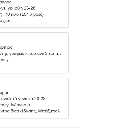
Ταύρος
νει για φίλη 26-28
"), 70 κιλό (154 λίβρες)
 σχέση
ορπιός
υντής γραφείου που αναζητώ την
κα
ency
υμοι
αναζητά γυναίκα 26-28
ncy, Ινδονησία
έντρα διασκέδασης, Μπέιζμπολ