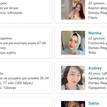
Κριός
25 χρονών,
ει για άντρα
Κορίτσι ψάχν
cy, Ινδονησία
Dompu Reg
Γάμος
Nisrina
Καρκίνος
22 χρονών,
ι για μια ανώτερη κυρία 47-56
Γοητευτική 
ncy
Dompu Rege
σμη σχέση
Φιλία
Audrey
γός
43 ετών, Ιχ
ει να γνωρίσει μια γυναίκα 25-34
Χρειάζομαι 
), 77 κιλό (169 λίβρες)
κάνουμε σκι 
Dompu Reg
, Τζόκινγκ
Πραγματική
Satria