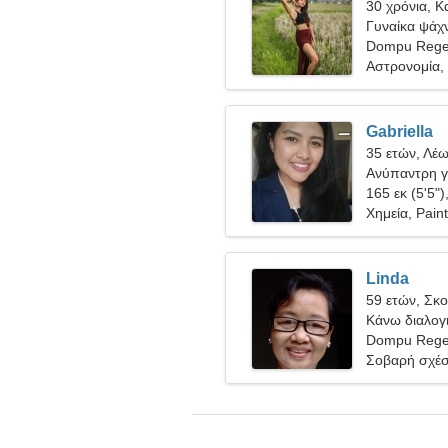
30 χρόνια, Κ
Γυναίκα ψάχν
Dompu Regen
Αστρονομία, 
Gabriella
35 ετών, Λέ
Ανύπαντρη γ
165 εκ (5'5")
Χημεία, Paint
Linda
59 ετών, Σκ
Κάνω διαλογ
αέρα
Dompu Regen
Σοβαρή σχέ