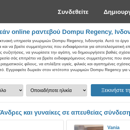
Συνδεθείτε
Δημιουρ
άν online ραντεβού Dompu Regency, Ινδο
ικτυακή υπηρεσία γνωριμιών Dompu Regency, Ινδονησία. Αυτό το έργο 
α και να βρείτε συμμετέχοντες που ενδιαφέρονται για αποτελεσματική επ
ές συζητήσεις, να γνωρίσετε την αγάπη, να δημιουργήσετε βαθιές σχέσε
εσία σάς επιτρέπει να βρείτε ενδιαφερόμενους συμμετέχοντες που αν
ραγματικούς φίλους, να επιλέξετε υγιείς, φιλικές και αγαπημένες σχέσει
στό. Εγγραφείτε δωρεάν στον ιστότοπο γνωριμιών Dompu Regency για ντ
Άνδρες και γυναίκες σε απευθείας σύνδεσ
Vania