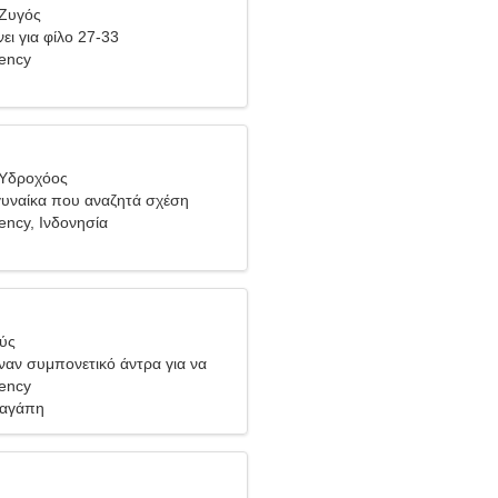
 Ζυγός
ει για φίλο 27-33
ency
 Υδροχόος
γυναίκα που αναζητά σχέση
ncy, Ινδονησία
θύς
έναν συμπονετικό άντρα για να
μαζί
ency
 αγάπη