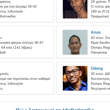
αρκίνος
24 χρόνια, 
ει για ένα ζευγάρι 34-42
Ο τύπος ψάχ
cy, Ινδονησία
180 εκ (5'11
Κατοικίδια
Πραγματική
Anas
ων
42 ετών, Σκ
υναίκα ψάχνει σύζυγο 36-47
Είμαι διευθ
, 64 κιλό (141 λίβρες)
τέλεια γυναί
Dompu Reg
ball
Οικογένεια
Gilang
ορπιός
32 ετών, Δίδ
ισμό και περπατάω στον καθαρό
Ανύπαντρος 
cy, Ινδονησία
Dompu Rege
ση
Νυχτερινά κ