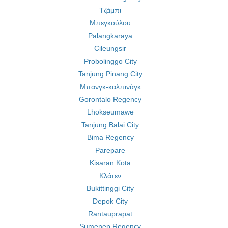
Τζάμπι
Μπεγκούλου
Palangkaraya
Cileungsir
Probolinggo City
Tanjung Pinang City
Μπανγκ-καλπινάγκ
Gorontalo Regency
Lhokseumawe
Tanjung Balai City
Bima Regency
Parepare
Kisaran Kota
Κλάτεν
Bukittinggi City
Depok City
Rantauprapat
Sumenep Regency