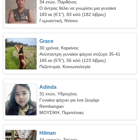
34 ετών, Παρθένος
Ο άντρας θέλει να γνωρίσει μια γυναίκα
183 εκ (6'1"), 83 κιλό (182 λίβρες)
Γυμναστική, Ντίσκο
Grace
30 χρόνια, Καρκίνος
Ανύπαντρη γυναίκα ψάχνει σύζυγο 35-41
165 εκ (5'5"), 56 κιλό (123 λίβρες)
Πεζοπορία, Κοινωνιολογία
Adinda
31 ετών, Υδροχόος
Γυναίκα ψάχνει για ένα ζευγάρι
Rembangan
ΜΟΥΣΙΚΗ, Περιπέτειες
Hilman
44 χρονών, Ταύρος