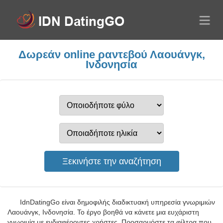
Δωρεάν online ραντεβού Λαουάνγκ,
Ινδονησία
IdnDatingGo είναι δημοφιλής διαδικτυακή υπηρεσία γνωριμιών
Λαουάνγκ, Ινδονησία. Το έργο βοηθά να κάνετε μια ευχάριστη
γνωριμία με ενδιαφέροντες χρήστες. Προσαρμόστε τα φίλτρα που