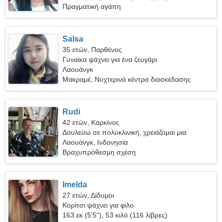
Πραγματική αγάπη
Salsa
35 ετών, Παρθένος
Γυναίκα ψάχνει για ένα ζευγάρι
Λαουάνγκ
Μακραμέ, Νυχτερινά κέντρα διασκέδασης
Rudi
42 ετών, Καρκίνος
Δουλεύω σε πολυκλινική, χρειάζομαι μια
ντροπαλή γυναίκα
Λαουάνγκ, Ινδονησία
Βραχυπρόθεσμη σχέση
Imelda
27 ετών, Δίδυμοι
Κορίτσι ψάχνει για φίλο
163 εκ (5'5"), 53 κιλό (116 λίβρες)