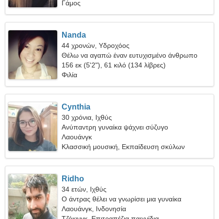
Γάμος
Nanda
44 χρονών, Υδροχόος
Θέλω να αγαπώ έναν ευτυχισμένο άνθρωπο
156 εκ (5'2"), 61 κιλό (134 λίβρες)
Φιλία
Cynthia
30 χρόνια, Ιχθύς
Ανύπαντρη γυναίκα ψάχνει σύζυγο
Λαουάνγκ
Κλασσική μουσική, Εκπαίδευση σκύλων
Ridho
34 ετών, Ιχθύς
Ο άντρας θέλει να γνωρίσει μια γυναίκα
Λαουάνγκ, Ινδονησία
Τζόκινγκ, Επιτραπέζια παιχνίδια