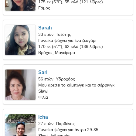
175 εκ (5'9"), 55 κιλό (121 λίβρες)
Γάμος
Sarah
33 ετών, Τοξότης
Γυναίκα ψάχνει για ένα ζευγάρι
170 εκ (5'7"), 62 κιλό (136 λίβρες)
Βράχος, Μαγείρεμα
Sari
56 ετών, Υδροχόος
Μου αρέσει το κάμπινγκ και το σέρφινγκ
Slawi
Φιλία
Icha
27 ετών, Παρθένος
Γυναίκα ψάχνει για άντρα 29-35
Slawi, Ινδονησία