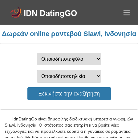
Δωρεάν online ραντεβού Slawi, Ινδονησία
IdnDatingGo είναι δημοφιλής διαδικτυακή υπηρεσία γνωριμιών
Slawi, Ινδονησία. Ο ιστότοπος σας επιτρέπει να βρείτε νέες
τεχνολογίες και να προσελκύετε κορίτσια ή γυναίκες σε ρομαντικά
ραντεβού. Με βάση τα ενδιαφέροντα, βοηθά να κάνετε φίλους, να