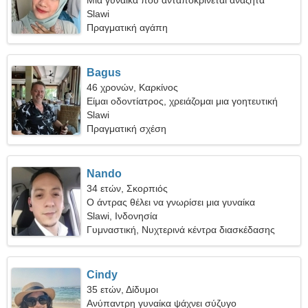
Μια γυναίκα που ανταποκρίνεται αναζητά
σύντροφο
Slawi
Πραγματική αγάπη
Bagus
46 χρονών, Καρκίνος
Είμαι οδοντίατρος, χρειάζομαι μια γοητευτική
γυναίκα
Slawi
Πραγματική σχέση
Nando
34 ετών, Σκορπιός
Ο άντρας θέλει να γνωρίσει μια γυναίκα
Slawi, Ινδονησία
Γυμναστική, Νυχτερινά κέντρα διασκέδασης
Cindy
35 ετών, Δίδυμοι
Ανύπαντρη γυναίκα ψάχνει σύζυγο