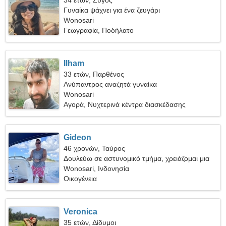
34 ετών, Ζυγός
Γυναίκα ψάχνει για ένα ζευγάρι
Wonosari
Γεωγραφία, Ποδήλατο
Ilham
33 ετών, Παρθένος
Ανύπαντρος αναζητά γυναίκα
Wonosari
Αγορά, Νυχτερινά κέντρα διασκέδασης
Gideon
46 χρονών, Ταύρος
Δουλεύω σε αστυνομικό τμήμα, χρειάζομαι μια
σεμνή γυναίκα
Wonosari, Ινδονησία
Οικογένεια
Veronica
35 ετών, Δίδυμοι