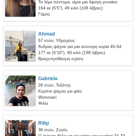
Τα λέμε σύντομα, είμαι μια άψογη γυναίκα
164 εκ (5'5"), 49 κιλό (108 λίβρες)
Γάμος
Ahmad
57 ετών, Υδροχόος
Άνδρας ψάχνει για μια ανώτερη κυρία 45-54
177 εκ (5'10"), 90 κιλό (198 λίβρες)
Βραχυπρόθεσμη σχέση
Gabriela
26 ετών, Τοξότης
Κορίτσι ψάχνει για φίλο
Wonosari
Φιλία
Rifqi
36 ετών, Ζυγός
Ο άντρας θέλει να γνωρίσει μια γυναίκα 24-33