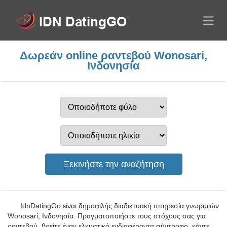
Δωρεάν online ραντεβού Wonosari,
Ινδονησία
IdnDatingGo είναι δημοφιλής διαδικτυακή υπηρεσία γνωριμιών
Wonosari, Ινδονησία. Πραγματοποιήστε τους στόχους σας για
ραντεβού, βρείτε έναν ελκυστικό ενδιαφέροντα σύντροφο, κάντε