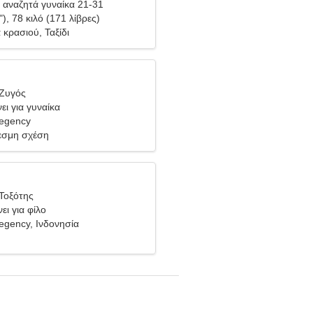
αναζητά γυναίκα 21-31
"), 78 κιλό (171 λίβρες)
 κρασιού, Ταξίδι
 Ζυγός
ει για γυναίκα
egency
σμη σχέση
Τοξότης
ει για φίλο
gency, Ινδονησία