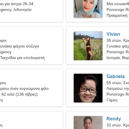
ει για άντρα 26-34
Μια συναισθ
gency, Ινδονησία
κάποιον σαν
Ponorogo R
Πραγματική
Vivian
υμοι
35 ετών, Κρ
υναίκα ψάχνει σύζυγο
Γυναίκα ψάχν
egency
Ponorogo Re
Παιχνίδια για υπολογιστή
Ιστορία, Βα
Gabriela
ύρος
55 ετών, Σκ
ρίσω έναν ευγνώμονα φίλο
Λατρεύω την
, 62 κιλό (136 λίβρες)
Ponorogo R
ση
Γάμος
Rendy
ύς
31 ετών, Κρ