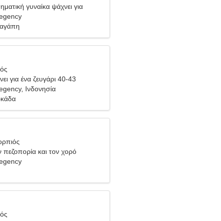
ηματική γυναίκα ψάχνει για
 εσάς
egency
 αγάπη
ιός
ει για ένα ζευγάρι 40-43
gency, Ινδονησία
ρκάδα
ορπιός
 πεζοπορία και τον χορό
egency
ιός