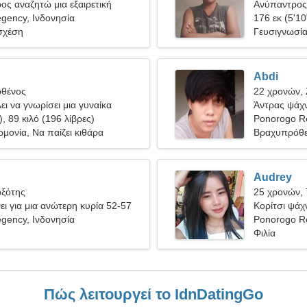
ρος αναζητώ μια εξαιρετική
Ανύπαντρος 
gency, Ινδονησία
176 εκ (5'10
σχέση
Γευσιγνωσία
Abdi
ρθένος
22 χρονών,
ει να γνωρίσει μια γυναίκα
Άντρας ψάχν
), 89 κιλό (196 λίβρες)
Ponorogo R
μονία, Να παίζει κιθάρα
Βραχυπρόθε
Audrey
οξότης
25 χρονών, 
ι για μια ανώτερη κυρία 52-57
Κορίτσι ψάχν
gency, Ινδονησία
Ponorogo Re
Φιλία
Πώς λειτουργεί το IdnDatingGo