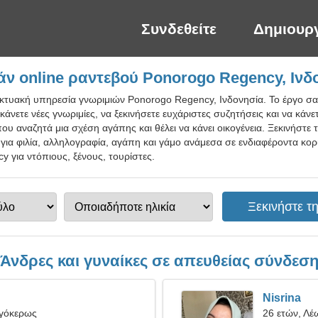
Συνδεθείτε
Δημιουρ
ν online ραντεβού Ponorogo Regency, Ινδ
ικτυακή υπηρεσία γνωριμιών Ponorogo Regency, Ινδονησία. Το έργο σας
 κάνετε νέες γνωριμίες, να ξεκινήσετε ευχάριστες συζητήσεις και να κά
ου αναζητά μια σχέση αγάπης και θέλει να κάνει οικογένεια. Ξεκινήστε 
ο για φιλία, αλληλογραφία, αγάπη και γάμο ανάμεσα σε ενδιαφέροντα κο
 για ντόπιους, ξένους, τουρίστες.
Άνδρες και γυναίκες σε απευθείας σύνδεσ
Nisrina
ιγόκερως
26 ετών, Λέ