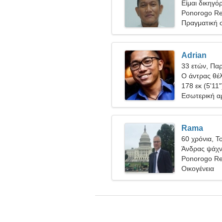
Είμαι δικηγό
γυναίκα
Ponorogo Re
Πραγματική 
Adrian
33 ετών, Πα
Ο άντρας θέλ
178 εκ (5'11"
Εσωτερική αρ
Rama
60 χρόνια, Τ
Άνδρας ψάχνε
Ponorogo Re
Οικογένεια