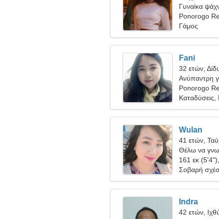
Γυναίκα ψάχν
Ponorogo Re
Γάμος
Fani
32 ετών, Δίδ
Ανύπαντρη γ
Ponorogo R
Καταδύσεις, 
Wulan
41 ετών, Τα
Θέλω να γνω
161 εκ (5'4")
Σοβαρή σχέ
Indra
42 ετών, Ιχθ