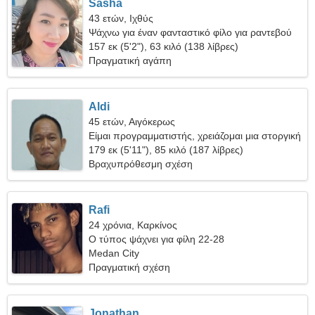
Sasha
43 ετών, Ιχθύς
Ψάχνω για έναν φανταστικό φίλο για ραντεβού
157 εκ (5'2"), 63 κιλό (138 λίβρες)
Πραγματική αγάπη
Aldi
45 ετών, Αιγόκερως
Είμαι προγραμματιστής, χρειάζομαι μια στοργική
γυναίκα
179 εκ (5'11"), 85 κιλό (187 λίβρες)
Βραχυπρόθεσμη σχέση
Rafi
24 χρόνια, Καρκίνος
Ο τύπος ψάχνει για φίλη 22-28
Medan City
Πραγματική σχέση
Jonathan