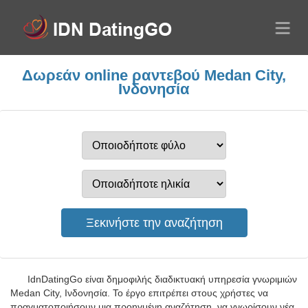
Δωρεάν online ραντεβού Medan City,
Ινδονησία
IdnDatingGo είναι δημοφιλής διαδικτυακή υπηρεσία γνωριμιών
Medan City, Ινδονησία. Το έργο επιτρέπει στους χρήστες να
πραγματοποιήσουν μια προηγμένη αναζήτηση, να γνωρίσουν νέα