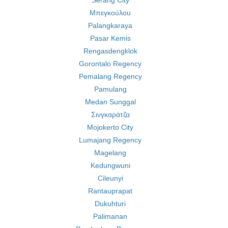
Serang City
Μπεγκούλου
Palangkaraya
Pasar Kemis
Rengasdengklok
Gorontalo Regency
Pemalang Regency
Pamulang
Medan Sunggal
Σινγκαράτζα
Mojokerto City
Lumajang Regency
Magelang
Kedungwuni
Cileunyi
Rantauprapat
Dukuhturi
Palimanan