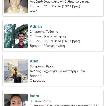
Αναζητώ έναν ειλικρινή άνθρωπο για σκι
155 εκ (5'2"), 60 κιλό (132 λίβρες)
Φιλία
Adrian
24 χρόνια, Τοξότης
Ο τύπος ψάχνει για φίλη
183 εκ (6'1"), 76 κιλό (167 λίβρες)
Βραχυπρόθεσμη σχέση
Arief
60 χρόνια, Κριός
Άνδρας ψάχνει για μια ανώτερη κυρία
Bandar
Οικογένεια
Indra
36 ετών, Λέων
Ο άντρας θέλει να γνωρίσει μια γυναίκα 29-31