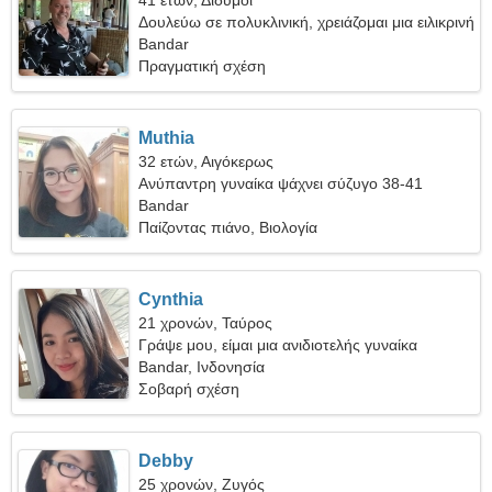
41 ετών, Δίδυμοι
Δουλεύω σε πολυκλινική, χρειάζομαι μια ειλικρινή
γυναίκα
Bandar
Πραγματική σχέση
Muthia
32 ετών, Αιγόκερως
Ανύπαντρη γυναίκα ψάχνει σύζυγο 38-41
Bandar
Παίζοντας πιάνο, Βιολογία
Cynthia
21 χρονών, Ταύρος
Γράψε μου, είμαι μια ανιδιοτελής γυναίκα
Bandar, Ινδονησία
Σοβαρή σχέση
Debby
25 χρονών, Ζυγός