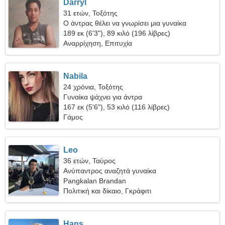
Darryl
31 ετών, Τοξότης
Ο άντρας θέλει να γνωρίσει μια γυναίκα
189 εκ (6'3"), 89 κιλό (196 λίβρες)
Αναρρίχηση, Επιτυχία
Nabila
24 χρόνια, Τοξότης
Γυναίκα ψάχνει για άντρα
167 εκ (5'6"), 53 κιλό (116 λίβρες)
Γάμος
Leo
36 ετών, Ταύρος
Ανύπαντρος αναζητά γυναίκα
Pangkalan Brandan
Πολιτική και δίκαιο, Γκράφιτι
Hans