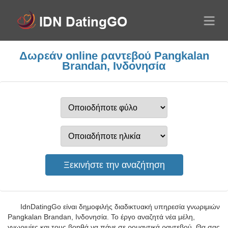
Δωρεάν online ραντεβού Pangkalan
Brandan, Ινδονησία
IdnDatingGo είναι δημοφιλής διαδικτυακή υπηρεσία γνωριμιών
Pangkalan Brandan, Ινδονησία. Το έργο αναζητά νέα μέλη,
γνωριμίες και τους βοηθά να πάνε σε ρομαντικά ραντεβού. Θα σας