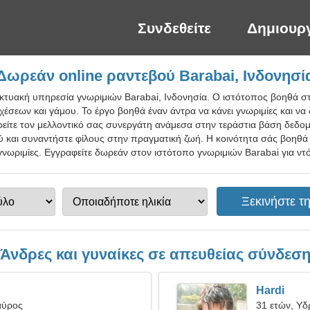
Συνδεθείτε
Δημιουρ
Δωρεάν online ραντεβού Barabai, Ινδονησί
ικτυακή υπηρεσία γνωριμιών Barabai, Ινδονησία. Ο ιστότοπος βοηθά στ
σεων και γάμου. Το έργο βοηθά έναν άντρα να κάνει γνωριμίες και να 
βρείτε τον μελλοντικό σας συνεργάτη ανάμεσα στην τεράστια βάση δεδ
 και συναντήστε φίλους στην πραγματική ζωή. Η κοινότητα σάς βοηθά 
νωριμίες. Εγγραφείτε δωρεάν στον ιστότοπο γνωριμιών Barabai για ντό
Άνδρες και γυναίκες σε απευθείας σύνδεσ
Hardi
αύρος
31 ετών, Υ