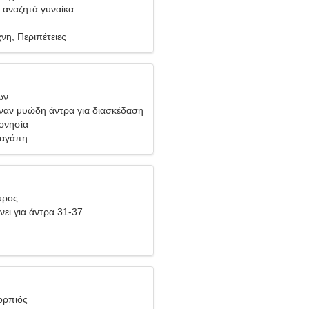
 αναζητά γυναίκα
νη, Περιπέτειες
ων
έναν μυώδη άντρα για διασκέδαση
δονησία
 αγάπη
ύρος
νει για άντρα 31-37
ορπιός