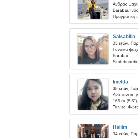
Άνδρας ψάχνε
Barabai, Ινδ
Πραγματική 
Salsabilla
33 ετών, Πα
Γυναίκα ψάχν
Barabai
Skateboardin
Imelda
35 ετών, Τοξ
Ανύπαντρη γ
166 εκ (5'6")
Ταινίες, Φωτ
Haliim
34 ετών, Πα