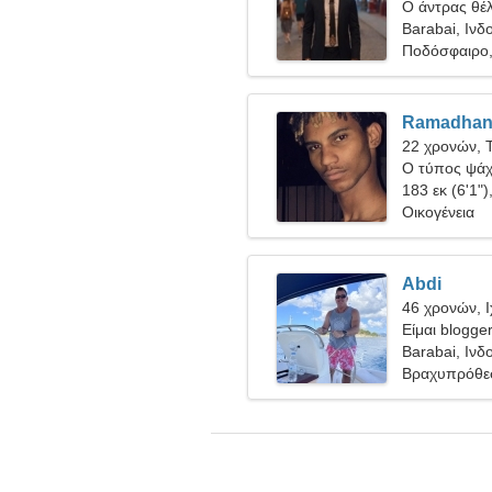
Ο άντρας θέλ
Barabai, Ινδ
Ποδόσφαιρο,
Ramadha
22 χρονών, 
Ο τύπος ψάχν
183 εκ (6'1")
Οικογένεια
Abdi
46 χρονών, 
Είμαι blogge
γυναίκα
Barabai, Ινδ
Βραχυπρόθε