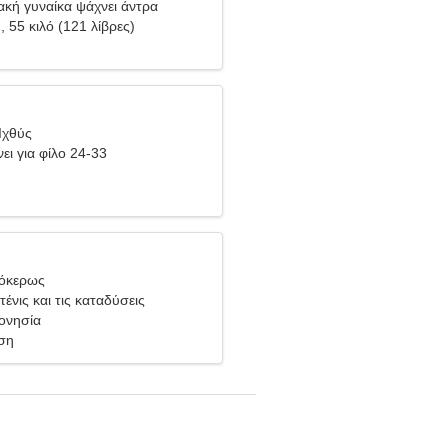
ακή γυναίκα ψάχνει άντρα
), 55 κιλό (121 λίβρες)
Ιχθύς
ει για φίλο 24-33
γόκερως
ένις και τις καταδύσεις
δονησία
ση