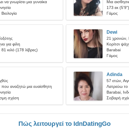
ει να γνωρίσει μια γυναίκα
Μια αισθησι
ονησία
173 εκ (5'9"
 Βιολογία
Γάμος
n
Dewi
Τοξότης
21 χρονών, 
ει για φίλη
Κορίτσι ψάχν
, 81 κιλό (178 λίβρες)
Barabai
Γάμος
Adinda
Ιχθύς
57 ετών, Αι
r που αναζητώ μια ευαίσθητη
Λατρεύω το τ
ονησία
Barabai, Ιν
σμη σχέση
Σοβαρή σχέ
Πώς λειτουργεί το IdnDatingGo