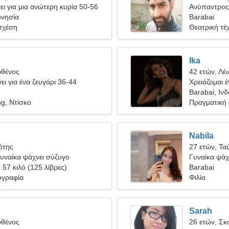
ι για μια ανώτερη κυρία 50-56
Ανύπαντρος
ονησία
Barabai
σχέση
Θεατρική τέχ
Ika
ρθένος
42 ετών, Λέ
ει για ένα ζευγάρι 36-44
Χρειάζομαι 
Barabai, Ιν
g, Ντίσκο
Πραγματική
Nabila
ότης
27 ετών, Τα
υναίκα ψάχνει σύζυγο
Γυναίκα ψάχ
, 57 κιλό (125 λίβρες)
Barabai
ογραφία
Φιλία
Sarah
ρθένος
26 ετών, Σκ