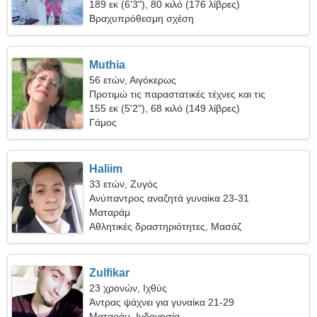
γυναίκα
189 εκ (6'3"), 80 κιλό (176 λίβρες)
Βραχυπρόθεσμη σχέση
Muthia
56 ετών, Αιγόκερως
Προτιμώ τις παραστατικές τέχνες και τις
υπαίθριες βόλτες
155 εκ (5'2"), 68 κιλό (149 λίβρες)
Γάμος
Haliim
33 ετών, Ζυγός
Ανύπαντρος αναζητά γυναίκα 23-31
Ματαράμ
Αθλητικές δραστηριότητες, Μασάζ
Zulfikar
23 χρονών, Ιχθύς
Άντρας ψάχνει για γυναίκα 21-29
Ματαράμ, Ινδονησία