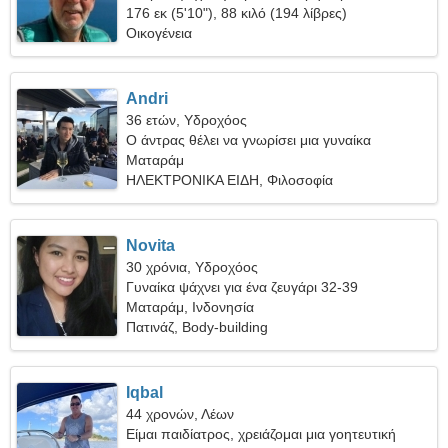
176 εκ (5'10"), 88 κιλό (194 λίβρες)
Οικογένεια
Andri
36 ετών, Υδροχόος
Ο άντρας θέλει να γνωρίσει μια γυναίκα
Ματαράμ
ΗΛΕΚΤΡΟΝΙΚΑ ΕΙΔΗ, Φιλοσοφία
Novita
30 χρόνια, Υδροχόος
Γυναίκα ψάχνει για ένα ζευγάρι 32-39
Ματαράμ, Ινδονησία
Πατινάζ, Body-building
Iqbal
44 χρονών, Λέων
Είμαι παιδίατρος, χρειάζομαι μια γοητευτική