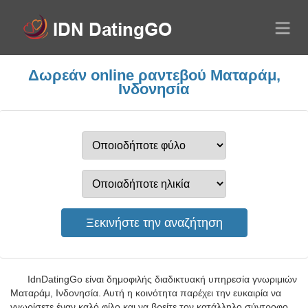
Δωρεάν online ραντεβού Ματαράμ,
Ινδονησία
IdnDatingGo είναι δημοφιλής διαδικτυακή υπηρεσία γνωριμιών
Ματαράμ, Ινδονησία. Αυτή η κοινότητα παρέχει την ευκαιρία να
γνωρίσετε έναν καλό φίλο και να βρείτε τον κατάλληλο σύντροφο.