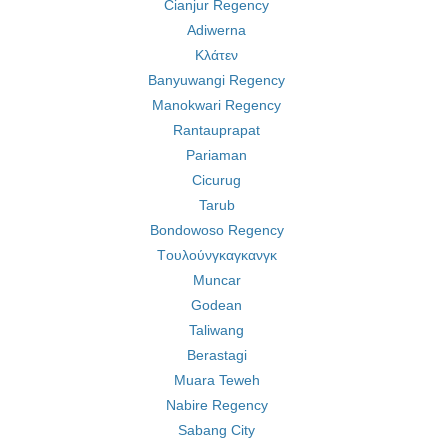
Cianjur Regency
Adiwerna
Κλάτεν
Banyuwangi Regency
Manokwari Regency
Rantauprapat
Pariaman
Cicurug
Tarub
Bondowoso Regency
Tουλούνγκαγκανγκ
Muncar
Godean
Taliwang
Berastagi
Muara Teweh
Nabire Regency
Sabang City