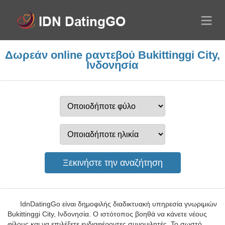
Δωρεάν online ραντεβού Bukittinggi City,
Ινδονησία
IdnDatingGo είναι δημοφιλής διαδικτυακή υπηρεσία γνωριμιών
Bukittinggi City, Ινδονησία. Ο ιστότοπος βοηθά να κάνετε νέους
φίλους και να επιλέξετε ενδιαφέροντες συνομιλητές. Το σωστό