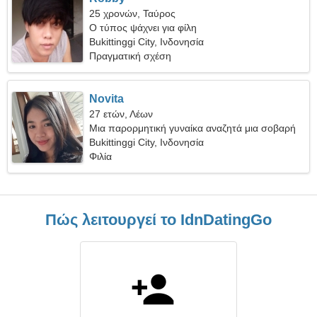
25 χρονών, Ταύρος
Ο τύπος ψάχνει για φίλη
Bukittinggi City, Ινδονησία
Πραγματική σχέση
Novita
27 ετών, Λέων
Μια παρορμητική γυναίκα αναζητά μια σοβαρή
σχέση
Bukittinggi City, Ινδονησία
Φιλία
Πώς λειτουργεί το IdnDatingGo