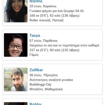
Nisrina
32 ετών, Καρκίνος
Γυναίκα ψάχνει για ένα ζευγάρι 34-41
166 εκ (5'6"), 62 κιλό (136 λίβρες)
Roller πατινάζ, Πατινάζ
Tasya
57 ετών, Παρθένος
Λατρεύω το σκι και το περπάτημα στον καθαρό
αέρα
157 εκ (5'2"), 60 κιλό (132 λίβρες)
Γάμος
Zulfikar
36 ετών, Υδροχόος
Ανύπαντρος αναζητά γυναίκα
Bukittinggi City
Μπαλέτο, Μαθηματικά
Robby