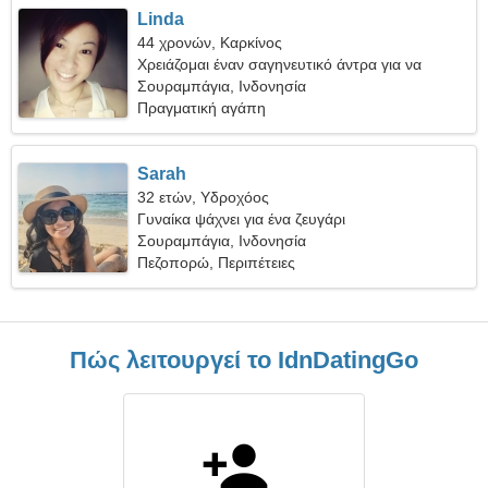
Linda
44 χρονών, Καρκίνος
Χρειάζομαι έναν σαγηνευτικό άντρα για να
κάνουμε σκι μαζί
Σουραμπάγια, Ινδονησία
Πραγματική αγάπη
Sarah
32 ετών, Υδροχόος
Γυναίκα ψάχνει για ένα ζευγάρι
Σουραμπάγια, Ινδονησία
Πεζοπορώ, Περιπέτειες
Πώς λειτουργεί το IdnDatingGo