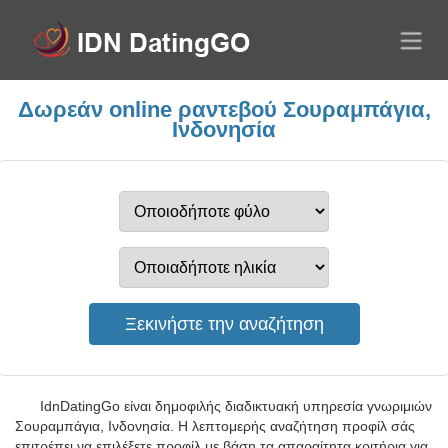
Δωρεάν online ραντεβού Σουραμπάγια,
Ινδονησία
IdnDatingGo είναι δημοφιλής διαδικτυακή υπηρεσία γνωριμιών
Σουραμπάγια, Ινδονησία. Η λεπτομερής αναζήτηση προφίλ σάς
επιτρέπει να επιλέξετε προφίλ με βάση τα απαραίτητα κριτήρια για