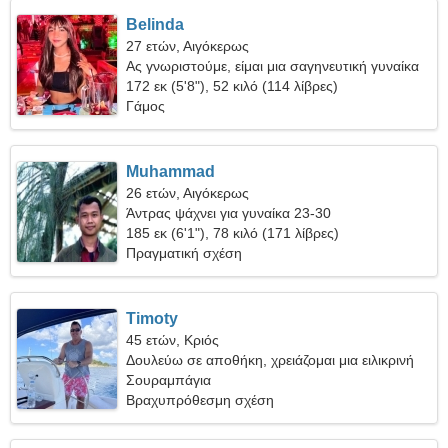
Belinda
27 ετών, Αιγόκερως
Ας γνωριστούμε, είμαι μια σαγηνευτική γυναίκα
172 εκ (5'8"), 52 κιλό (114 λίβρες)
Γάμος
Muhammad
26 ετών, Αιγόκερως
Άντρας ψάχνει για γυναίκα 23-30
185 εκ (6'1"), 78 κιλό (171 λίβρες)
Πραγματική σχέση
Timoty
45 ετών, Κριός
Δουλεύω σε αποθήκη, χρειάζομαι μια ειλικρινή
γυναίκα
Σουραμπάγια
Βραχυπρόθεσμη σχέση