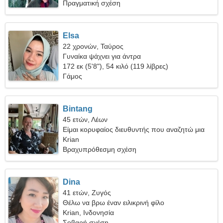
Πραγματική σχέση
Elsa
22 χρονών, Ταύρος
Γυναίκα ψάχνει για άντρα
172 εκ (5'8"), 54 κιλό (119 λίβρες)
Γάμος
Bintang
45 ετών, Λέων
Είμαι κορυφαίος διευθυντής που αναζητώ μια
παθιασμένη γυναίκα
Krian
Βραχυπρόθεσμη σχέση
Dina
41 ετών, Ζυγός
Θέλω να βρω έναν ειλικρινή φίλο
Krian, Ινδονησία
Σοβαρή σχέση