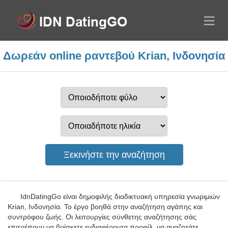
Δωρεάν online ραντεβού Krian, Ινδονησία
IdnDatingGo είναι δημοφιλής διαδικτυακή υπηρεσία γνωριμιών
Krian, Ινδονησία. Το έργο βοηθά στην αναζήτηση αγάπης και
συντρόφου ζωής. Οι λειτουργίες σύνθετης αναζήτησης σάς
επιτρέπουν να βρίσκετε ενδιαφέροντα προφίλ, να αναζητάτε