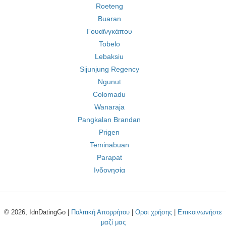
Roeteng
Buaran
Γουαϊνγκάπου
Tobelo
Lebaksiu
Sijunjung Regency
Ngunut
Colomadu
Wanaraja
Pangkalan Brandan
Prigen
Teminabuan
Parapat
Ινδονησία
© 2026, IdnDatingGo |
Πολιτική Απορρήτου
|
Οροι χρήσης
|
Επικοινωνήστε
μαζί μας