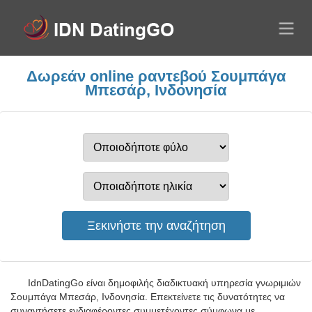
Δωρεάν online ραντεβού Σουμπάγα
Μπεσάρ, Ινδονησία
IdnDatingGo είναι δημοφιλής διαδικτυακή υπηρεσία γνωριμιών
Σουμπάγα Μπεσάρ, Ινδονησία. Επεκτείνετε τις δυνατότητες να
συναντήσετε ενδιαφέροντες συμμετέχοντες σύμφωνα με